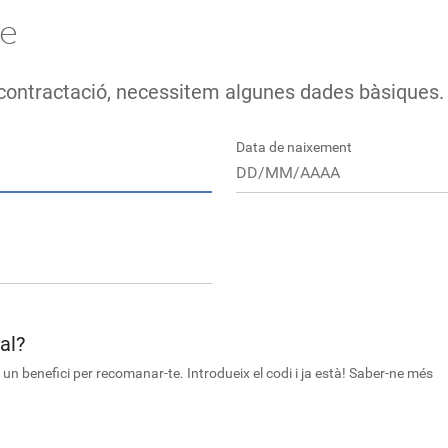
te
e contractació, necessitem algunes dades bàsiques.
Data de naixement
al?
un benefici per recomanar-te. Introdueix el codi i ja està! Saber-ne més