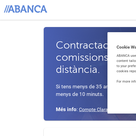
Contractació C
Cookie W
comissions, amb 
ABANCA uses 
content tail
to your prefe
distància.
cookies repor
For more inf
Si tens menys de 35 anys, sol·licita
menys de 10 minuts.
Més info
:
. I, per
Compte Clara Jove