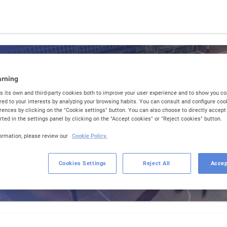
ompte Jove Nòmina sense
arning
targeta NX i banca a
its own and third-party cookies both to improve your user experience and to show you c
ored to your interests by analyzing your browsing habits. You can consult and configure co
rences by clicking on the "Cookie settings" button. You can also choose to directly accept o
ted in the settings panel by clicking on the "Accept cookies" or "Reject cookies" button.
ormation, please review our
Cookie Policy.
 el teu
Compte Clara
en línia sense cost i targeta NX. En
Cookies Settings
Reject All
Accep
 a
majors de 35
:
Compte Clara