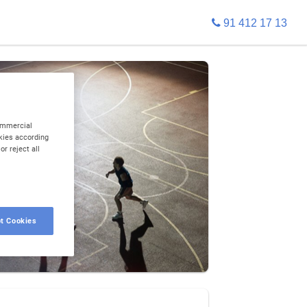
91 412 17 13
ommercial
okies according
r reject all
t Cookies