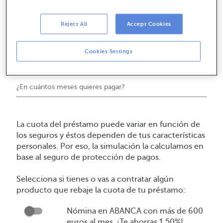
¿Cuál es el precio de compra?
Reject All
Accept Cookies
¿Cuánto vas a pedir? Máximo 100%.
Cookies Settings
¿En cuántos meses quieres pagar?
La cuota del préstamo puede variar en función de
los seguros y éstos dependen de tus características
personales. Por eso, la simulación la calculamos en
base al seguro de protección de pagos.
Selecciona si tienes o vas a contratar algún
producto que rebaje la cuota de tu préstamo:
Nómina en ABANCA con más de 600
Nómina
euros al mes. ¡Te ahorras 1,50%!
en