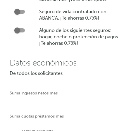
ABANCA
Seguro de vida contratado con
Seguro
con
ABANCA. ¡Te ahorras 0,75%!
de
más
vida
de
Alguno de los siguientes seguros:
Alguno
contratado
600
hogar, coche o protección de pagos
de
con
euros
¡Te ahorras 0,75%!
los
ABANCA.
al
siguientes
¡Te
mes.
seguros:
ahorras
¡Te
Datos económicos
hogar,
0,75%!
ahorras
coche
1,50%!
De todos los solicitantes
o
protección
de
Suma ingresos netos mes
pagos
¡Te
ahorras
0,75%!
Suma cuotas préstamos mes