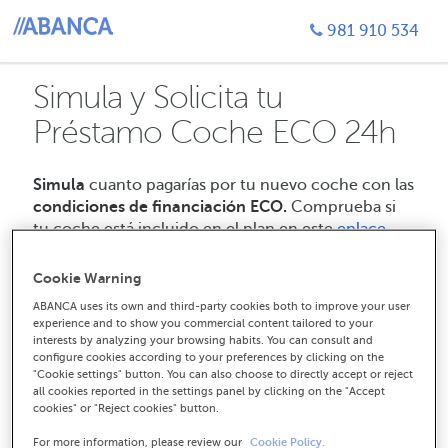
981 910 534
Simula y Solicita tu
Préstamo Coche ECO 24h
Simula
cuanto pagarías por tu nuevo coche con las
condiciones de financiación ECO.
Comprueba si
tu coche está incluido en el plan en este
enlace.
Cookie Warning
person
Nombre (sin apellidos)
ABANCA uses its own and third-party cookies both to improve your user
experience and to show you commercial content tailored to your
interests by analyzing your browsing habits. You can consult and
configure cookies according to your preferences by clicking on the
¿Para qué es el préstamo?
"Cookie settings" button. You can also choose to directly accept or reject
all cookies reported in the settings panel by clicking on the "Accept
cookies" or "Reject cookies" button.
For more information, please review our
Cookie Policy.