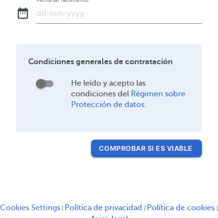
Fecha de nacimiento
date_range
Condiciones generales de contratación
He leído y acepto las
He
condiciones del
Régimen sobre
leído
Protección de datos
.
y
acepto
las
condiciones
COMPROBAR SI ES VIABLE
del
Régimen
sobre
Protección
de
Serás redirigido a ot
Cookies Settings
Política de privacidad
Política de cookies
|
|
|
datos