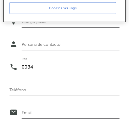
Cookies Settings
location_on
Código postal
person
Persona de contacto
País
phone
Teléfono
email
Email