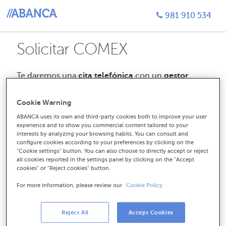
981 910 534
Solicitar COMEX
Te daremos una
cita telefónica
con un
gestor
especializado.
Podrás seleccionar de
qué oficina
quieres que te llamen,
la hora y la fecha que te
Cookie Warning
venga mejor. Y, sólo tienes que estar
atento a la
ABANCA uses its own and third-party cookies both to improve your user
llamada.
experience and to show you commercial content tailored to your
interests by analyzing your browsing habits. You can consult and
Empezamos con unos datos de
configure cookies according to your preferences by clicking on the
contacto
"Cookie settings" button. You can also choose to directly accept or reject
all cookies reported in the settings panel by clicking on the "Accept
cookies" or "Reject cookies" button.
perm_identity
CIF o NIF de tu empresa
For more information, please review our
Cookie Policy.
Reject All
Accept Cookies
domain
Nombre de la empresa