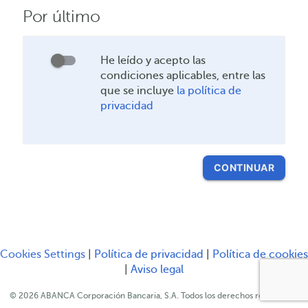
Por último
He leído y acepto las
He
condiciones aplicables, entre las
leído
que se incluye
la política de
y
privacidad
acepto
las
condiciones
aplicables,
CONTINUAR
entre
las
que
se
incluye
Serás redirigido a ot
Cookies Settings
|
Política de privacidad
|
Política de cookies
Serás redirigido a otro sitio web
Serás redirigido a otro s
|
Aviso legal
© 2026 ABANCA Corporación Bancaria, S.A. Todos los derechos reservados.